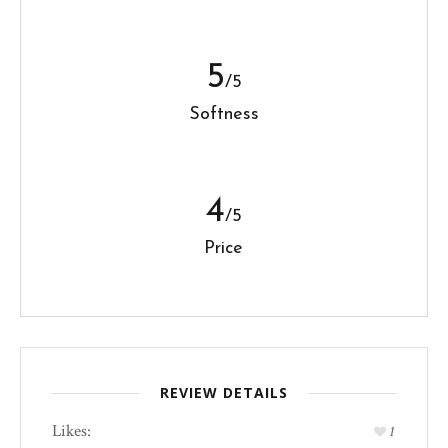
5
/5
Softness
4
/5
Price
REVIEW DETAILS
Likes:
1