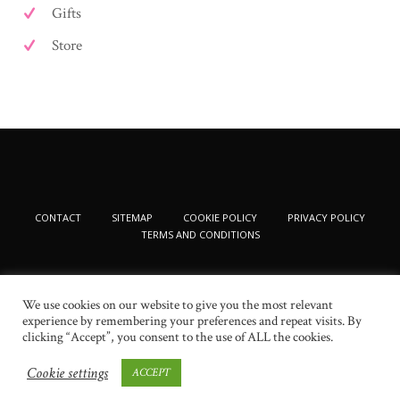
Gifts
Store
CONTACT
SITEMAP
COOKIE POLICY
PRIVACY POLICY
TERMS AND CONDITIONS
We use cookies on our website to give you the most relevant
experience by remembering your preferences and repeat visits. By
clicking “Accept”, you consent to the use of ALL the cookies.
Cookie settings
ACCEPT
© 2024 New Beauty Fashion. All Rights Reserved